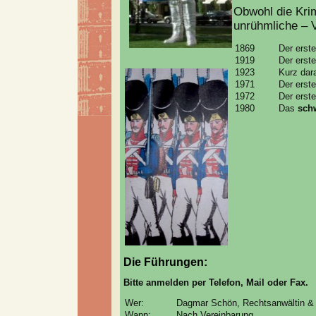
Obwohl die Krim
unrühmliche – Vo
1869
Der erst
1919
Der erst
1923
Kurz dar
1971
Der erst
1972
Der erst
1980
Das
sch
Die Führungen:
Bitte anmelden per Telefon, Mail oder Fax.
Wer:
Dagmar Schön, Rechtsanwältin & 
Wann:
Nach Vereinbarung