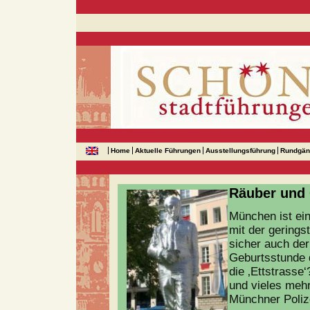
Home
Aktuelle Führungen
Ausstellungsführung
Rundgän
Räuber und
München ist ein
mit der gerings
sicher auch de
Geburtsstunde 
die ‚Ettstrasse
und vieles mehr
Münchner Poliz